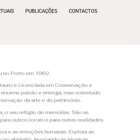
RTUAIS
PUBLICAÇÕES
CONTACTOS
u no Porto em 1962.
stauro e Licenciada em Conservação e
a enorme paixão e entrega, mas sobretudo
servação da arte e do património.
a, o seu refúgio de memórias. São as
ara outros locais e para outras realidades.
reza e as emoções humanas. Explora as
mo no abstrato, invocando as técnicas