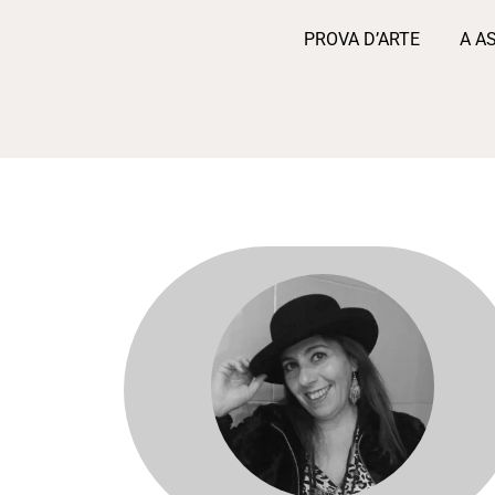
PROVA D’ARTE
A A
Para venda
no Prova d'Arte
Margarida Basaloco