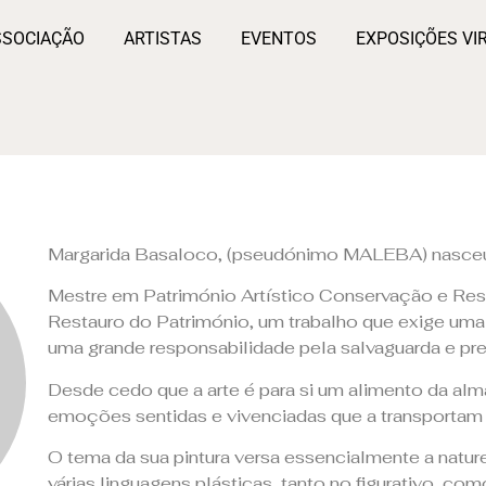
SSOCIAÇÃO
ARTISTAS
EVENTOS
EXPOSIÇÕES VI
Margarida Basaloco, (pseudónimo MALEBA) nasce
Mestre em Património Artístico Conservação e Re
Restauro do Património, um trabalho que exige um
uma grande responsabilidade pela salvaguarda e pre
Desde cedo que a arte é para si um alimento da alm
emoções sentidas e vivenciadas que a transportam p
O tema da sua pintura versa essencialmente a natu
várias linguagens plásticas, tanto no figurativo, co