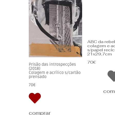
ABC da rebel
colagem e ac
s/papel recic
21x29,7cm
70€
Prisão das introspecções
(2018)
Colagem e acrílico s/cartão
prensado
70€
com
comprar