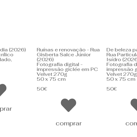
dia (2026)
Ruínas e renovação - Rua
De beleza pa
rílico
Gisberta Salce Júnior
Rua Particul
lado,
(2026)
Isídro (2026
Fotografia digital -
Fotografia di
impressão giclée em PC
impressão g
Velvet 270g
Velvet 270g
50 x 75 cm
50 x 75 cm
50€
50€
prar
comprar
com