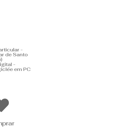
rticular -
ar de Santo
)
gital -
iclée em PC
prar