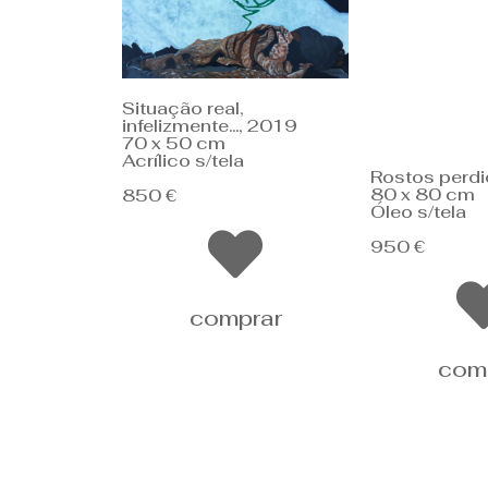
Situação real,
infelizmente..., 2019
70 x 50 cm
Acrílico s/tela
Rostos perd
80 x 80 cm
850 €
Óleo s/tela
950 €
comprar
com