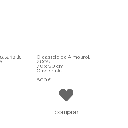
O castelo de Almourol,
 casario de
2005
05
70 x 50 cm
Óleo s/tela
800 €
comprar