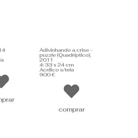
14
Adivinhando a crise -
puzzle (Quadríptico),
la
2011
4: 33 x 24 cm
Acrílico s/tela
900 €
prar
comprar