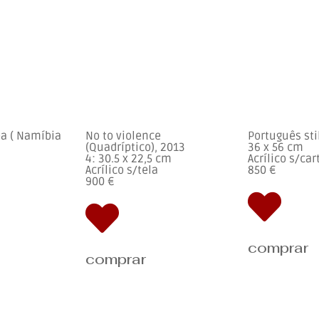
a ( Namíbia
No to violence
Português stil
(Quadríptico), 2013
36 x 56 cm
4: 30.5 x 22,5 cm
Acrílico s/ca
Acrílico s/tela
850 €
900 €
comprar
comprar